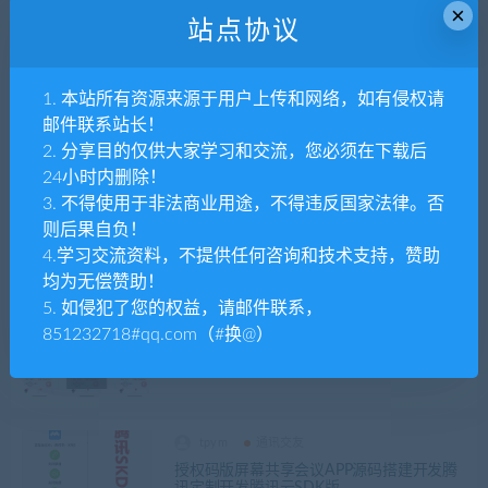
交软件双端系统H5
×
站点协议
tpym
通讯交友
1. 本站所有资源来源于用户上传和网络，如有侵权请
卡密微信客服系统源码支持专属域名配置在
邮件联系站长！
线即时通讯
2. 分享目的仅供大家学习和交流，您必须在下载后
24小时内删除！
3. 不得使用于非法商业用途，不得违反国家法律。否
tpym
通讯交友
则后果自负！
交友app婚恋交友系统源码多语言双端
4.学习交流资料，不提供任何咨询和技术支持，赞助
均为无偿赞助！
5. 如侵犯了您的权益，请邮件联系，
tpym
通讯交友
851232718#qq.com（#换@）
仿青藤之恋社交交友软件系统源码 即时通讯
聊天 微信小程序 App H5三端通用
tpym
通讯交友
授权码版屏幕共享会议APP源码搭建开发腾
讯定制开发腾讯云SDK版