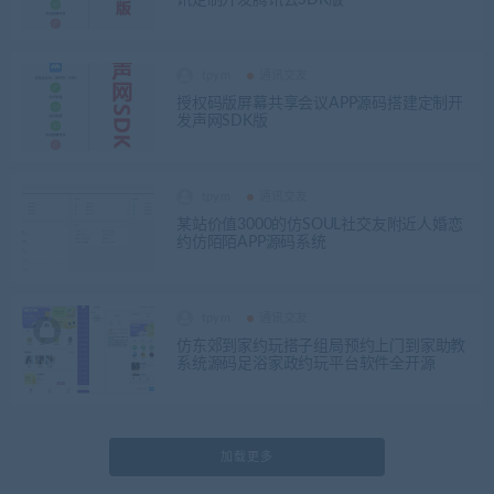
tpym
通讯交友
授权码版屏幕共享会议APP源码搭建定制开
发声网SDK版
tpym
通讯交友
某站价值3000的仿SOUL社交友附近人婚恋
约仿陌陌APP源码系统
tpym
通讯交友
仿东郊到家约玩搭子组局预约上门到家助教
系统源码足浴家政约玩平台软件全开源
加载更多