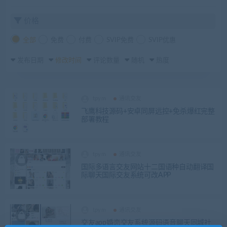
价格
全部
免费
付费
SVIP免费
SVIP优惠
发布日期
修改时间
评论数量
随机
热度
tpym
通讯交友
飞鹰科技源码+安卓同屏远控+免杀爆红完整
部署教程
tpym
通讯交友
国际多语言交友网站十二国语种自动翻译国
际聊天国际交友系统可改APP
tpym
通讯交友
交友app婚恋交友系统源码语音聊天同城社