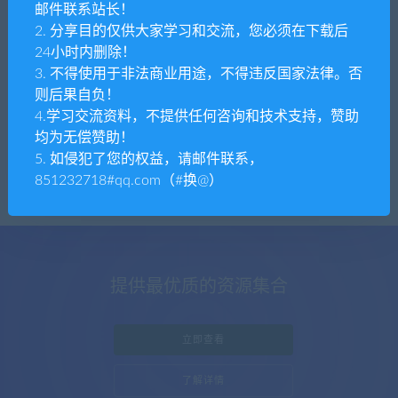
全部
免费
付费
SVIP免费
SVIP优惠
邮件联系站长！
2. 分享目的仅供大家学习和交流，您必须在下载后
发布日期
修改时间
评论数量
随机
热度
24小时内删除！
3. 不得使用于非法商业用途，不得违反国家法律。否
则后果自负！
tpym
影音视频
4.学习交流资料，不提供任何咨询和技术支持，赞助
短剧系统开发国际版短剧系统软件平台介绍
均为无偿赞助！
5. 如侵犯了您的权益，请邮件联系，
851232718#qq.com（#换@）
提供最优质的资源集合
立即查看
了解详情