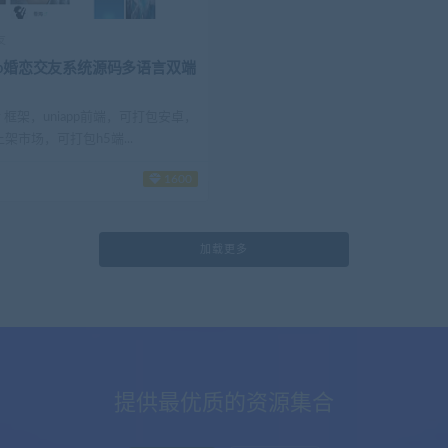
友
pp婚恋交友系统源码多语言双端
ny 框架，uniapp前端，可打包安卓，
上架市场，可打包h5端...
1600
加载更多
提供最优质的资源集合