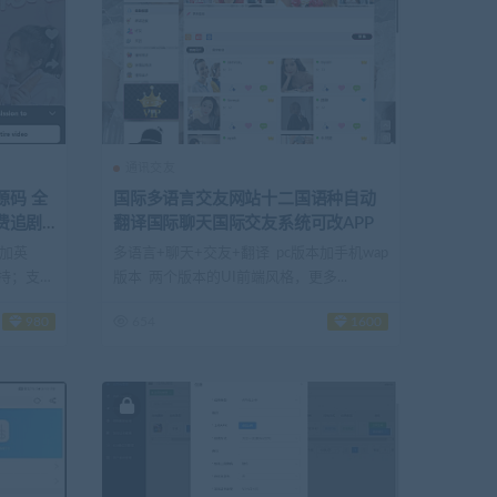
通讯交友
源码 全
国际多语言交友网站十二国语种自动
付费追剧
翻译国际聊天国际交友系统可改APP
增加英
多语言+聊天+交友+翻译 pc版本加手机wap
持；支持
版本 两个版本的UI前端风格，更多...
980
654
1600