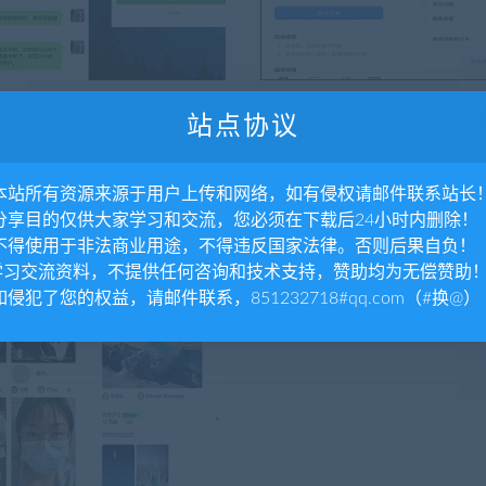
友
APP源码
整站源码
站点协议
信客服系统源码支持专属域名
Thinkphp+uniapp开发的回
线即时通讯
源码/手机回收/电子产品售卖
线租赁/开源版
用fingerprint生成不变的访问id，
回收租赁系统 likeshop回收租赁
. 本站所有资源来源于用户上传和网络，如有侵权请邮件联系站长
访客 B、移动咨询页面...
物品回收、物品租赁、二手买卖交易等
. 分享目的仅供大家学习和交流，您必须在下载后24小时内删除！
. 不得使用于非法商业用途，不得违反国家法律。否则后果自负！
499
1.24K
.学习交流资料，不提供任何咨询和技术支持，赞助均为无偿赞助
 如侵犯了您的权益，请邮件联系，851232718#qq.com（#换@）