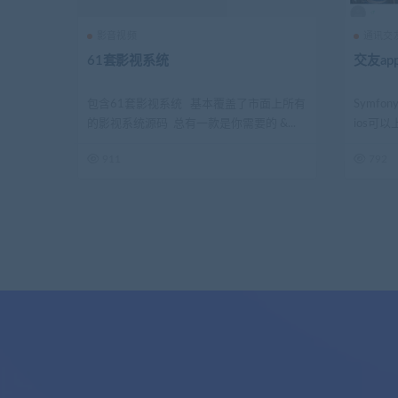
影音视频
通讯交
61套影视系统
交友a
包含61套影视系统 基本覆盖了市面上所有
Symfo
的影视系统源码 总有一款是你需要的 &...
ios可以
911
792