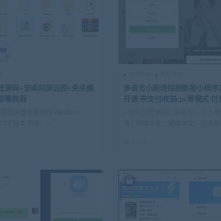
友
影音视频
整站源码
技源码+安卓同屏远控+免杀爆
多语言小剧场短剧影视小程序
部署教程
开源 带支付收益cps等模式 
网页h5源码
E 项目完整部署教程 Windows
2024.10月更新：多语言！ ＞＞
 2022 版本 目录：...
语，简体中文，繁体中文，日语支
自定...
1.15K