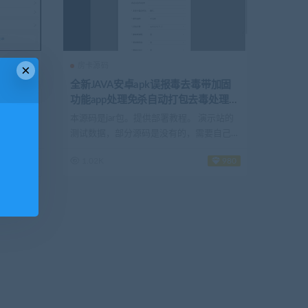
×
房卡源码
收租赁系统
全新JAVA安卓apk误报毒去毒带加固
商城/在
功能app处理免杀自动打包去毒处理更
换包名签名系统
系统适用于
本源码是jar包。提供部署教程。 演示站的
！
三...
测试数据，部分源码是没有的，需要自己去
设置...
260
1.02K
980
！