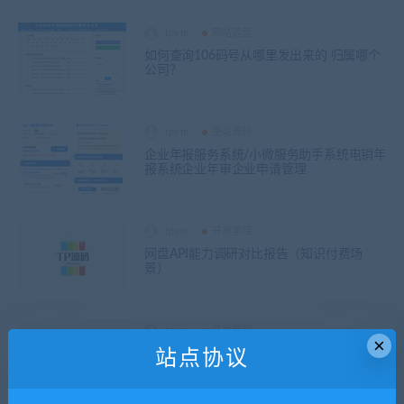
tpym
网站运营
如何查询106码号从哪里发出来的 归属哪个
公司？
tpym
整站源码
企业年报服务系统/小微服务助手系统电销年
报系统企业年审企业申请管理
tpym
开发学院
网盘API能力调研对比报告（知识付费场
景）
tpym
开发学院
×
ThinkPHP 的搜索速度优化– paginate 传 tota
站点协议
l 避免重复 COUNT