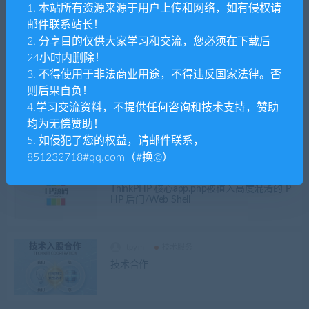
1. 本站所有资源来源于用户上传和网络，如有侵权请
tpym
网站运营
邮件联系站长！
python实现excel2个表的数据匹配追加到表
2. 分享目的仅供大家学习和交流，您必须在下载后
后面
24小时内删除！
3. 不得使用于非法商业用途，不得违反国家法律。否
则后果自负！
tpym
开发学院
4.学习交流资料，不提供任何咨询和技术支持，赞助
route_complete_match: false 导致 ThinkPHP
均为无偿赞助！
的静态路由会做前缀匹配
5. 如侵犯了您的权益，请邮件联系，
851232718#qq.com（#换@）
tpym
服务器运维
ThinkPHP 核心app.php被植入高度混淆的 P
HP 后门/Web Shell
tpym
技术服务
技术合作