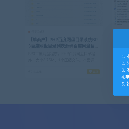
整站源码
资源软
【单商户】PHP百度网盘目录系统BP
高铁采
3百度网盘目录列表源码百度网盘目录
输入)
树生成工具
BP3百度网盘程序，PHP百度网盘目录程
高铁采集
1
序，大小3.75M，1个压缩文件。本套源码
高铁采集
2
存...
3
1.32K
0.5
1.31K
4
5.