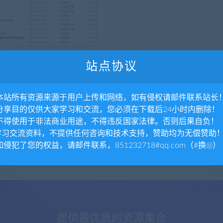
件
站点协议
集器9.8全功能版(账号密码随意
火车采集器破解绿色版
器9.8全功能版(账号密码随意输入)
. 本站所有资源来源于用户上传和网络，如有侵权请邮件联系站长
器v9.8破解版是一款非常好用...
. 分享目的仅供大家学习和交流，您必须在下载后24小时内删除！
. 不得使用于非法商业用途，不得违反国家法律。否则后果自负！
0.1
.学习交流资料，不提供任何咨询和技术支持，赞助均为无偿赞助
 如侵犯了您的权益，请邮件联系，851232718#qq.com（#换@）
提供最优质的资源集合