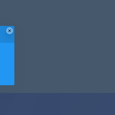
×
！
！