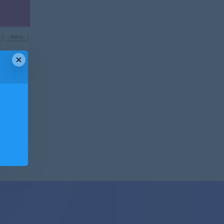
×
纱影楼E
门市还在
！
那些麻烦
19
！