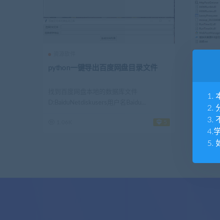
资源软件
资源软
python一键导出百度网盘目录文件
高铁采
输入)
找到百度网盘本地的数据库文件
高铁采集
1
D:BaiduNetdiskusers用户名Baidu...
高铁采集
2
3
1.06K
5
1.31K
4
5.