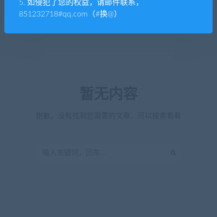
5. 如侵犯了您的权益，请邮件联系，
851232718#qq.com（#换@）
暂无内容
抱歉，没有找到您需要的文章，可以搜索看看