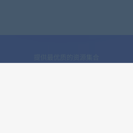
提供最优质的资源集合
立即查看
了解详情
服务连接
快速搜索
淘宝购买