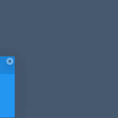
×
！
！