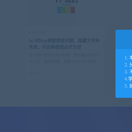
网站运营
bp3的bug修复搜索问题，隐藏文件夹
失效，开启跨盘搜点开为空
由于客户使用的bp3系统，数据量达到920
1
万之后，查询巨慢。需要大约15秒 阅读源
2
码...
3
574
4
5.