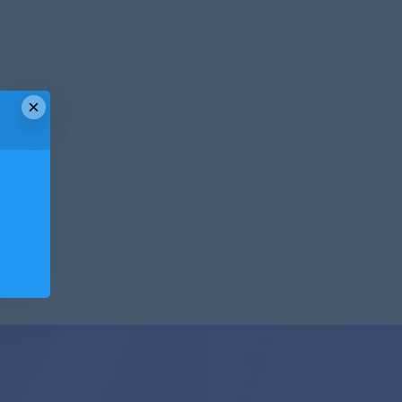
×
！
！