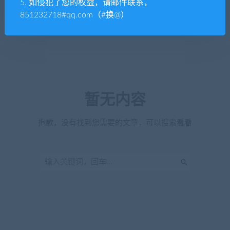
5. 如侵犯了您的权益，请邮件联系，
851232718#qq.com（#换@）
暂无内容
抱歉，没有找到您需要的文章，可以搜索看看