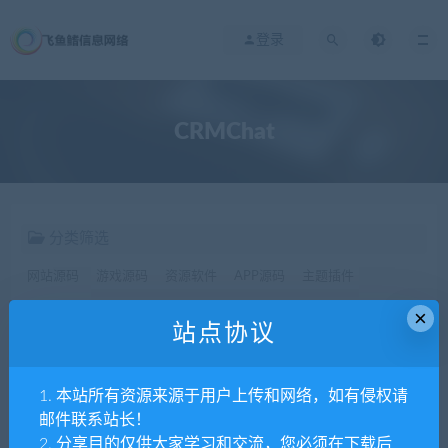
登录
CRMChat
分类筛选
网站源码
游戏源码
资源软件
APP源码
主题插件
×
站点协议
价格
全部
免费
付费
SVIP免费
SVIP优惠
1. 本站所有资源来源于用户上传和网络，如有侵权请
发布日期
修改时间
评论数量
随机
热度
邮件联系站长！
2. 分享目的仅供大家学习和交流，您必须在下载后