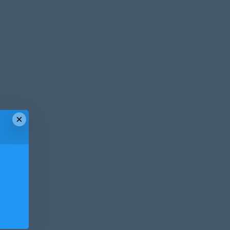
×
！
！