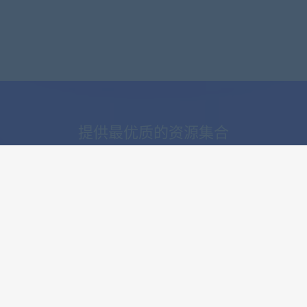
提供最优质的资源集合
立即查看
了解详情
服务连接
快速搜索
淘宝购买