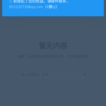
5. 如侵犯了您的权益，请邮件联系，
851232718#qq.com（#换@）
暂无内容
抱歉，没有找到您需要的文章，可以搜索看看