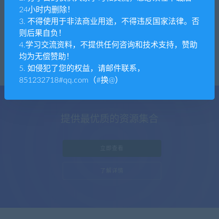
24小时内删除！
tpym
整站源码
3. 不得使用于非法商业用途，不得违反国家法律。否
【运营版】全新精美UI版本上门预约足疗足
则后果自负！
浴同城推拿美容家政服务SPA技师派仿东郊
4.学习交流资料，不提供任何咨询和技术支持，赞助
到家
均为无偿赞助！
5. 如侵犯了您的权益，请邮件联系，
851232718#qq.com（#换@）
提供最优质的资源集合
立即查看
了解详情