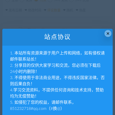
全部
免费
付费
SVIP免费
SVIP优惠
发布日期
修改时间
评论数量
随机
热度
tpym
HTML
×
站点协议
多用途电子商务移动端商城模板
1. 本站所有资源来源于用户上传和网络，如有侵权请
tpym
HTML
邮件联系站长！
电子产品租赁app首页模板
2. 分享目的仅供大家学习和交流，您必须在下载后
24小时内删除！
3. 不得使用于非法商业用途，不得违反国家法律。否
则后果自负！
tpym
HTML
4.学习交流资料，不提供任何咨询和技术支持，赞助
电子钱包手机支付App应用模板 – Finapp
均为无偿赞助！
5. 如侵犯了您的权益，请邮件联系，
851232718#qq.com（#换@）
tpym
HTML