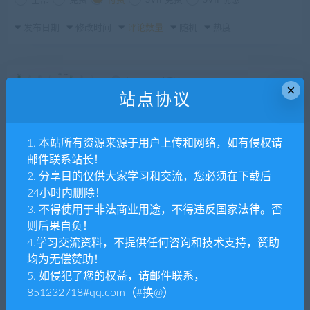
全部
免费
付费
SVIP免费
SVIP优惠
发布日期
修改时间
评论数量
随机
热度
tpym
HTML
×
站点协议
仿微信聊天小程序页面模板
1. 本站所有资源来源于用户上传和网络，如有侵权请
tpym
HTML
邮件联系站长！
同城交友app网页模板
2. 分享目的仅供大家学习和交流，您必须在下载后
24小时内删除！
3. 不得使用于非法商业用途，不得违反国家法律。否
则后果自负！
tpym
HTML
4.学习交流资料，不提供任何咨询和技术支持，赞助
多用途电子商务移动端商城模板
均为无偿赞助！
5. 如侵犯了您的权益，请邮件联系，
851232718#qq.com（#换@）
tpym
HTML