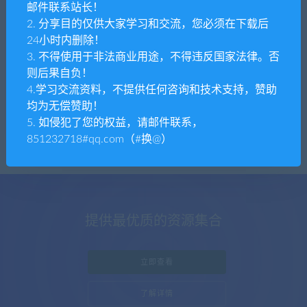
全部
免费
付费
SVIP免费
SVIP优惠
邮件联系站长！
2. 分享目的仅供大家学习和交流，您必须在下载后
发布日期
修改时间
评论数量
随机
热度
24小时内删除！
3. 不得使用于非法商业用途，不得违反国家法律。否
则后果自负！
tpym
phpcms
整站源码
4.学习交流资料，不提供任何咨询和技术支持，赞助
PHPCMS 响应式设计营销型企业网站通用模
均为无偿赞助！
板二开修改部署源码
5. 如侵犯了您的权益，请邮件联系，
851232718#qq.com（#换@）
提供最优质的资源集合
立即查看
了解详情