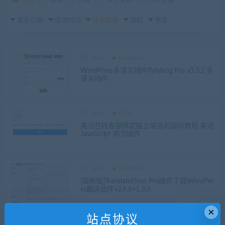
全部
免费
付费
SVIP免费
SVIP优惠
发布日期
修改时间
评论数量
随机
热度
tpym
wordpress
WordPress多语言插件Polylang Pro v3.5.2 多
语言插件
tpym
HTML
美洽在线客服绑定独立域名的源码教程 美洽
JavaScript 网页插件
tpym
wordpress
[最新版]TranslatePress Pro插件下载WordPre
ss翻译插件v2.6.6+1.3.6
×
站点协议
tpym
wordpress