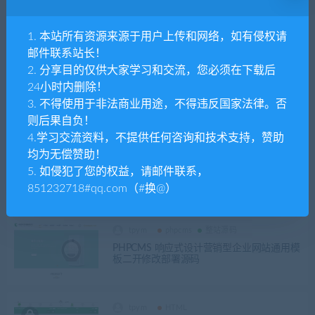
WordPress 微信自定义分享插件高级版自定
义小图标标题描述 微信 / QQ 自定义分享
1. 本站所有资源来源于用户上传和网络，如有侵权请
邮件联系站长！
2. 分享目的仅供大家学习和交流，您必须在下载后
tpym
wordpress
24小时内删除！
WordPress微信公众号验证,WordPress WeC
3. 不得使用于非法商业用途，不得违反国家法律。否
hat Fans插件
则后果自负！
4.学习交流资料，不提供任何咨询和技术支持，赞助
均为无偿赞助！
tpym
wordpress
wordpress教程
5. 如侵犯了您的权益，请邮件联系，
网站美化：网站底部右侧悬浮菜单，客服菜
单，一键联系配置教程
851232718#qq.com（#换@）
tpym
phpcms
整站源码
PHPCMS 响应式设计营销型企业网站通用模
板二开修改部署源码
tpym
HTML