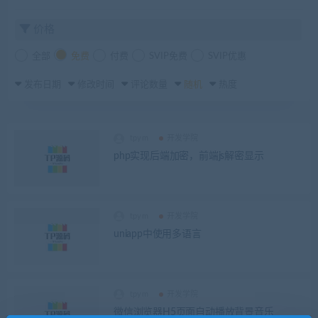
价格
全部
免费
付费
SVIP免费
SVIP优惠
发布日期
修改时间
评论数量
随机
热度
tpym
开发学院
php实现后端加密，前端js解密显示
tpym
开发学院
uniapp中使用多语言
tpym
开发学院
微信浏览器H5页面自动播放背景音乐