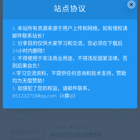
×
站点协议
tpym
开发学院
1. 本站所有资源来源于用户上传和网络，如有侵权请
站点防红代码
邮件联系站长！
2. 分享目的仅供大家学习和交流，您必须在下载后
24小时内删除！
3. 不得使用于非法商业用途，不得违反国家法律。否
tpym
开发学院
则后果自负！
bp3开发者帮助文档
4.学习交流资料，不提供任何咨询和技术支持，赞助
均为无偿赞助！
5. 如侵犯了您的权益，请邮件联系，
tpym
开发学院
851232718#qq.com（#换@）
网盘API能力调研对比报告（知识付费场
景）
tpym
开发学院
新版支付宝当面付配置教程