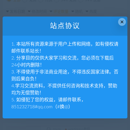
全部
免费
付费
SVIP免费
SVIP优惠
发布日期
修改时间
评论数量
随机
热度
×
站点协议
tpym
wordpress教程
wordpress主题ripro批量修改资源价格
1. 本站所有资源来源于用户上传和网络，如有侵权请
邮件联系站长！
2. 分享目的仅供大家学习和交流，您必须在下载后
24小时内删除！
tpym
wordpress教程
3. 不得使用于非法商业用途，不得违反国家法律。否
WordPress禁用媒体评论 (Disable Comment
s on Media)
则后果自负！
4.学习交流资料，不提供任何咨询和技术支持，赞助
均为无偿赞助！
tpym
wordpress教程
5. 如侵犯了您的权益，请邮件联系，
wordpress如何禁止站内PingBack的方法
851232718#qq.com（#换@）
tpym
wordpress教程