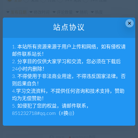
全部
免费
付费
SVIP免费
SVIP优惠
发布日期
修改时间
评论数量
随机
热度
×
站点协议
tpym
wordpress教程
wordpress站点地图(sitemap)纯代码无需插
1. 本站所有资源来源于用户上传和网络，如有侵权请
件自动生成
邮件联系站长！
2. 分享目的仅供大家学习和交流，您必须在下载后
24小时内删除！
tpym
wordpress教程
3. 不得使用于非法商业用途，不得违反国家法律。否
2023年WordPress禁用自动草稿功能 防止数
据库产生垃圾数据（亲测有效）
则后果自负！
4.学习交流资料，不提供任何咨询和技术支持，赞助
均为无偿赞助！
tpym
wordpress教程
5. 如侵犯了您的权益，请邮件联系，
修改WordPress图片地址为相对路径
851232718#qq.com（#换@）
tpym
wordpress教程