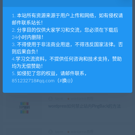
解决WordPress文件xmlrpc.php被扫描爆破
的风险
1. 本站所有资源来源于用户上传和网络，如有侵权请
邮件联系站长！
2. 分享目的仅供大家学习和交流，您必须在下载后
tpym
wordpress教程
24小时内删除！
WordPress复制粘贴时实现文章外链图片自
3. 不得使用于非法商业用途，不得违反国家法律。否
动本地化
则后果自负！
4.学习交流资料，不提供任何咨询和技术支持，赞助
均为无偿赞助！
tpym
wordpress教程
5. 如侵犯了您的权益，请邮件联系，
[2023]TranslatePress Pro插件教程WordPress
网站翻译指南
851232718#qq.com（#换@）
tpym
wordpress教程
wordpress如何禁止站内PingBack的方法
tpym
wordpress教程