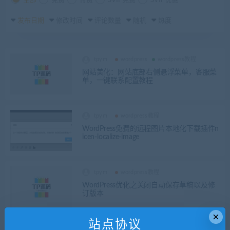
全部
免费
付费
SVIP免费
SVIP优惠
发布日期
修改时间
评论数量
随机
热度
tpym
wordpress
wordpress教程
网站美化：网站底部右侧悬浮菜单，客服菜
单，一键联系配置教程
tpym
wordpress教程
WordPress免费的远程图片本地化下载插件n
icen-localize-image
tpym
wordpress教程
WordPress优化之关闭自动保存草稿以及修
订版本
×
站点协议
tpym
wordpress教程