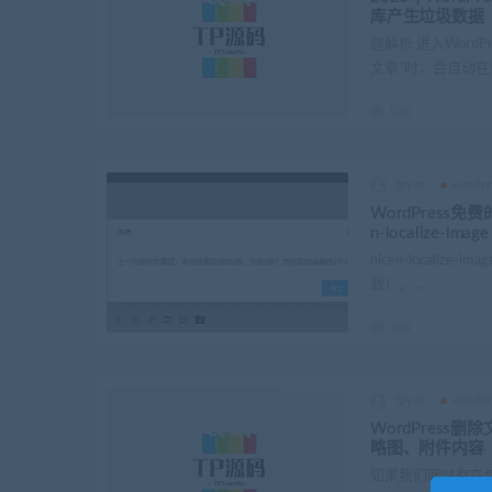
库产生垃圾数据
题解析 进入Word
文章”时，会自动在数
576
tpym
wordp
WordPress
n-localize-image
nicen-localize
载），...
709
tpym
wordp
WordPres
略图、附件内容
如果我们网站有在使用