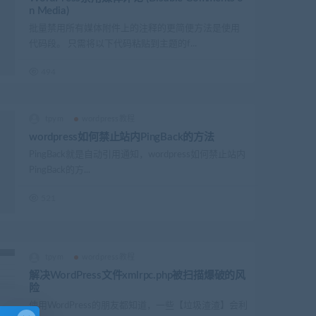
n Media)
批量禁用所有媒体附件上的注释的更简便方法是使用
代码段。 只需将以下代码粘贴到主题的f...
494
tpym
wordpress教程
wordpress如何禁止站内PingBack的方法
PingBack就是自动引用通知，wordpress如何禁止站内
PingBack的方...
521
tpym
wordpress教程
解决WordPress文件xmlrpc.php被扫描爆破的风
险
使用WordPress的朋友都知道，一些【垃圾渣渣】会利