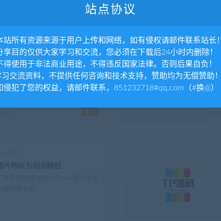
常是不会同...
站点协议
. 本站所有资源来源于用户上传和网络，如有侵权请邮件联系站长
. 分享目的仅供大家学习和交流，您必须在下载后24小时内删除！
ress教程
. 不得使用于非法商业用途，不得违反国家法律。否则后果自负！
题ripro批量修改资源价格
.学习交流资料，不提供任何咨询和技术支持，赞助均为无偿赞助
不错的,里面有一项功能是批量修改资源
 如侵犯了您的权益，请邮件联系，851232718#qq.com（#换@）
我的资源价...
1
ress教程
ss图片地址为相对路径
于如何修改WordPress图片地址
定的参考价...