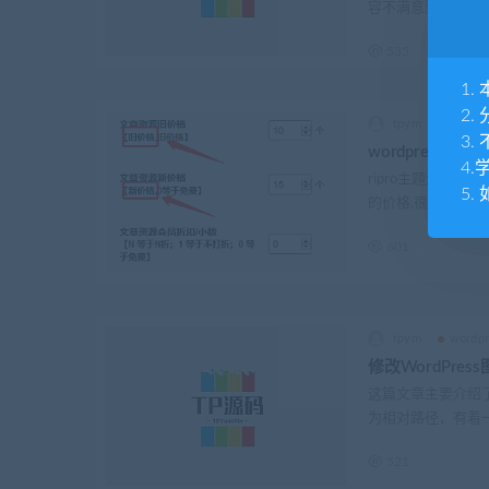
容不满意删除但是正
535
1
2
tpym
wordp
3
wordpress主
4
ripro主题还是
5.
的价格,很好用,但是
601
tpym
wordp
修改WordPre
这篇文章主要介绍了关
为相对路径，有着一
521