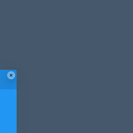
×
！
！