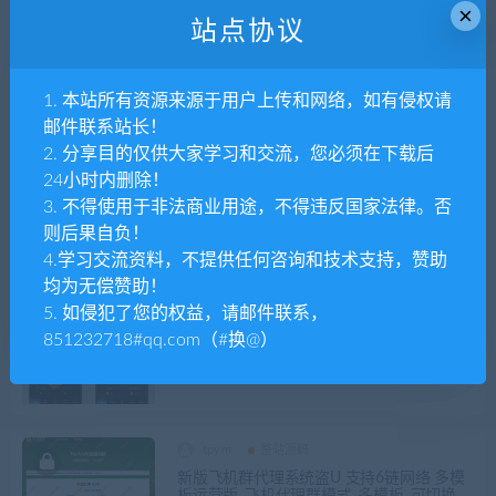
包区块链投资源码
×
站点协议
tpym
整站源码
1. 本站所有资源来源于用户上传和网络，如有侵权请
FastAdmin框架短视频系统/视频知识付费源
邮件联系站长！
码/附带小说系统
2. 分享目的仅供大家学习和交流，您必须在下载后
24小时内删除！
3. 不得使用于非法商业用途，不得违反国家法律。否
tpym
整站源码
则后果自负！
最新知识付费系统网站源码 PC+H5双端 适
用视频教程 网课系统 付费下载等
4.学习交流资料，不提供任何咨询和技术支持，赞助
均为无偿赞助！
5. 如侵犯了您的权益，请邮件联系，
tpym
整站源码
851232718#qq.com（#换@）
csgo开箱游戏开箱网源码csgo在线开箱开饰
品开皮肤含升级系统盲盒网站全开源支持二
开
tpym
整站源码
新版飞机群代理系统盗U 支持6链网络 多模
板运营版_飞机代理群模式_多模板_可切换无