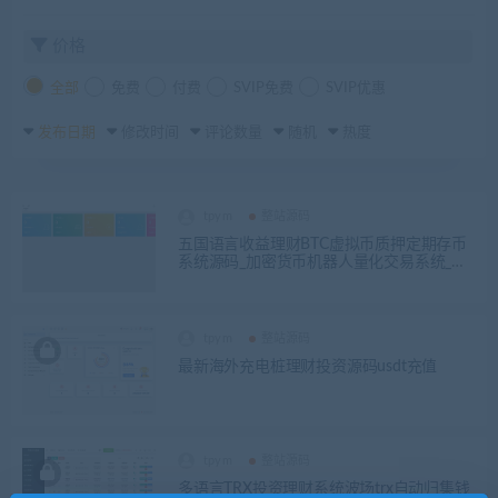
价格
全部
免费
付费
SVIP免费
SVIP优惠
发布日期
修改时间
评论数量
随机
热度
tpym
整站源码
五国语言收益理财BTC虚拟币质押定期存币
系统源码_加密货币机器人量化交易系统_内
附搭建教程
tpym
整站源码
最新海外充电桩理财投资源码usdt充值
tpym
整站源码
多语言TRX投资理财系统波场trx自动归集钱