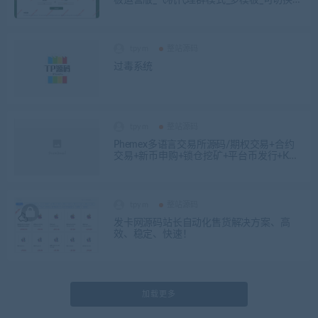
提示授权模式
tpym
整站源码
过毒系统
tpym
整站源码
Phemex多语言交易所源码/期权交易+合约
交易+新币申购+锁仓挖矿+平台币发行+K线
行情控制/前端uniapp编译后+后端PHP
tpym
整站源码
发卡网源码站长自动化售货解决方案、高
效、稳定、快速！
加载更多