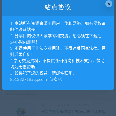
目录索引树源码含搭建教程支持二开
×
站点协议
tpym
整站源码
1. 本站所有资源来源于用户上传和网络，如有侵权请
百度网盘虚拟资源积分下载系统-卡密版
邮件联系站长！
2. 分享目的仅供大家学习和交流，您必须在下载后
24小时内删除！
3. 不得使用于非法商业用途，不得违反国家法律。否
tpym
整站源码
则后果自负！
【单商户】PHP百度网盘目录系统BP3百度
网盘目录列表源码百度网盘目录树生成工具
4.学习交流资料，不提供任何咨询和技术支持，赞助
均为无偿赞助！
5. 如侵犯了您的权益，请邮件联系，
tpym
APP源码
整站源码
851232718#qq.com（#换@）
Thinkphp+uniapp开发的回收租赁系统源码/
手机回收/电子产品售卖商城/在线租赁/开源
版
tpym
商城发卡
整站源码
全新完整版H5商城系统源码 亲测 附教程