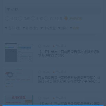
价格
全部
免费
付费
SVIP免费
SVIP优惠
发布日期
修改时间
评论数量
随机
热度
tpym
整站源码
【二开】单商户百度网盘目录树虚拟资源售
卖系统支持扩容盘
tpym
整站源码
百度网盘目录搜索展示系统网盘目录索引树
源码+修复搜索,标题,文件夹有“+”无法显示问
题+搭建教程
tpym
整站源码
【多商户】百度网盘目录搜索展示系统网盘