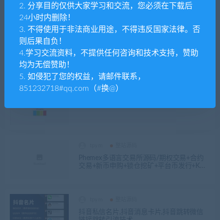
系统源码_加密货币机器人量化交易系统_内
2. 分享目的仅供大家学习和交流，您必须在下载后
附搭建教程
24小时内删除！
3. 不得使用于非法商业用途，不得违反国家法律。否
tpym
整站源码
则后果自负！
FastAdmin框架短视频系统/视频知识付费源
4.学习交流资料，不提供任何咨询和技术支持，赞助
码/附带小说系统
均为无偿赞助！
5. 如侵犯了您的权益，请邮件联系，
851232718#qq.com（#换@）
tpym
整站源码
过毒系统
tpym
整站源码
Phemex多语言交易所源码/期权交易+合约
交易+新币申购+锁仓挖矿+平台币发行+K线
行情控制/前端uniapp编译后+后端PHP
tpym
整站源码
抖音私信名片,抖音消息卡片,抖音跳转微信
链接跳转引流技术