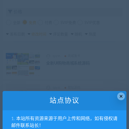
价格
全部
免费
付费
SVIP免费
SVIP优惠
发布日期
修改时间
评论数量
随机
热度
tpym
商城发卡
全新UI购物商城系统源码
tpym
整站源码
×
Facebook内嵌/免注册登录/广告商广告投放/
站点协议
后端java/fb内嵌
1. 本站所有资源来源于用户上传和网络，如有侵权请
tpym
整站源码
邮件联系站长！
五国语言收益理财BTC虚拟币质押定期存币