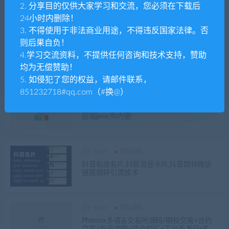
2. 分享目的仅供大家学习和交流，您必须在下载后
24小时内删除！
3. 不得使用于非法商业用途，不得违反国家法律。否
tpym
整站源码
则后果自负！
过毒系统
4.学习交流资料，不提供任何咨询和技术支持，赞助
均为无偿赞助！
5. 如侵犯了您的权益，请邮件联系，
851232718#qq.com（#换@）
tpym
整站源码
Facebook内嵌/免注册登录/广告商广告投放/
后端java/fb内嵌
tpym
整站源码
抖音私信名片,抖音消息卡片,抖音跳转微信
链接跳转引流技术
tpym
整站源码
Phemex多语言交易所源码/期权交易+合约
交易+新币申购+锁仓挖矿+平台币发行+K线