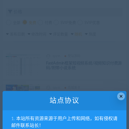
价格
全部
免费
付费
SVIP免费
SVIP优惠
发布日期
修改时间
评论数量
随机
热度
tpym
整站源码
FastAdmin框架短视频系统/视频知识付费源
码/附带小说系统
tpym
商城发卡
×
全新UI购物商城系统源码
站点协议
1. 本站所有资源来源于用户上传和网络，如有侵权请
tpym
商城发卡
整站源码
邮件联系站长！
全新完整版H5商城系统源码 亲测 附教程