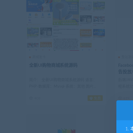
商城发卡
整站源
全新UI购物商城系统源码
Face
告投放/
简介： 全新UI购物商城系统源码 语言：
后端JA
PHP-数据库：Mysql-系统：其他 图片...
程系统功
408
619
免费
1