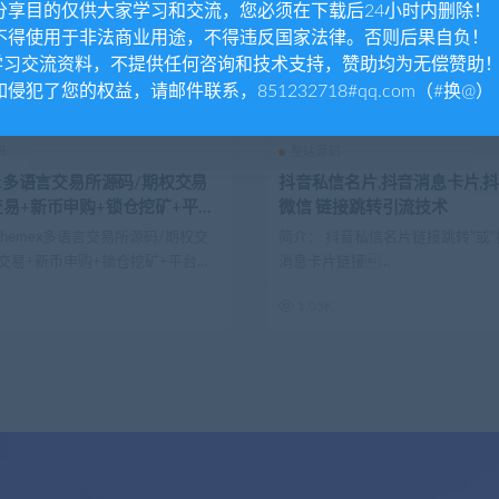
. 分享目的仅供大家学习和交流，您必须在下载后24小时内删除！
. 不得使用于非法商业用途，不得违反国家法律。否则后果自负！
.学习交流资料，不提供任何咨询和技术支持，赞助均为无偿赞助
 如侵犯了您的权益，请邮件联系，851232718#qq.com（#换@）
码
整站源码
ex多语言交易所源码/期权交易
抖音私信名片,抖音消息卡片,
交易+新币申购+锁仓挖矿+平台
微信 链接跳转引流技术
K线行情控制/前端uniapp编译
Phemex多语言交易所源码/期权交
简介： 抖音私信名片链接跳转”或
PHP
交易+新币申购+锁仓挖矿+平台
消息卡片链接...
1.05K