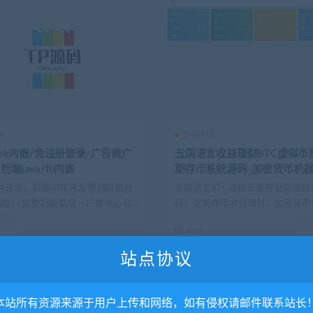
码
整站源码
book内嵌/免注册登录/广告商广
五国语言收益理财BTC虚拟币
后端java/fb内嵌
期存币系统源码_加密货币机
交易系统_内附搭建教程
VA开发，前端VUE开发带源码跟教
五国语言BTC虚拟币质押投资理财
能： 完整功能集成 – 广告中心与...
码，定期存币收益理财，加密货币
化交易，...
640
站点协议
. 本站所有资源来源于用户上传和网络，如有侵权请邮件联系站长