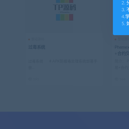
2
3
4
5.
整站源码
整站源
过毒系统
Phem
+合约
币发行+
过毒系统 # APK防报毒处理系统部署手
简介： 
后+后端
册...
易+合约
币...
591
568