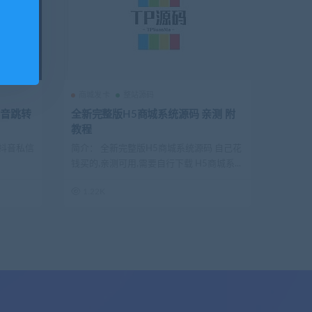
！
商城发卡
整站源码
抖音跳转
全新完整版H5商城系统源码 亲测 附
教程
”抖音私信
简介： 全新完整版H5商城系统源码 自己花
钱买的,亲测可用,需要自行下载 H5商城系...
1.22K