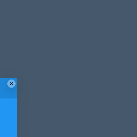
×
！
！