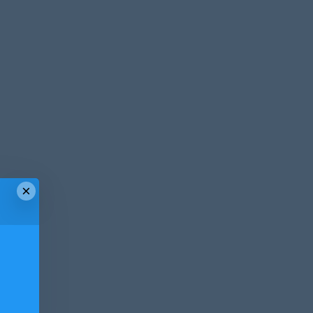
×
！
！