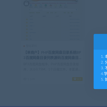
整站源码
【单商户】PHP百度网盘目录系统BP
1
3百度网盘目录列表源码百度网盘目录
2
树生成工具
BP3百度网盘程序，PHP百度网盘目录程
3
序，大小3.75M，1个压缩文件。本套源码
4
存...
1.32K
0.5
5.