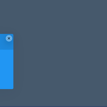
×
！
！