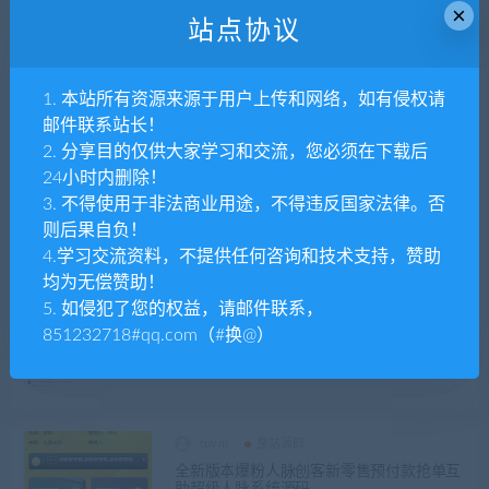
板运营版_飞机代理群模式_多模板_可切换无
×
提示授权模式
站点协议
tpym
影音视频
整站源码
1. 本站所有资源来源于用户上传和网络，如有侵权请
多语言小剧场短剧影视小程序源码 全开源
邮件联系站长！
带支付收益cps等模式 付费追剧网页h5源码
2. 分享目的仅供大家学习和交流，您必须在下载后
24小时内删除！
3. 不得使用于非法商业用途，不得违反国家法律。否
tpym
整站源码
则后果自负！
USDT搬砖套利抢单源码承兑接单源码推荐
佣金后台发布订单自动匹配USDT 搬砖跑分
4.学习交流资料，不提供任何咨询和技术支持，赞助
源码资源
均为无偿赞助！
5. 如侵犯了您的权益，请邮件联系，
tpym
整站源码
851232718#qq.com（#换@）
最新知识付费系统网站源码 PC+H5双端 适
用视频教程 网课系统 付费下载等
tpym
整站源码
全新版本爆粉人脉创客新零售预付款抢单互
助超级人脉系统源码