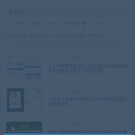
价格
全部
免费
付费
SVIP免费
SVIP优惠
发布日期
修改时间
评论数量
随机
热度
tpym
整站源码
企业年报服务系统/小微服务助手系统电销年
报系统企业年审企业申请管理
tpym
客服系统
卡密版本客服系统源码支持专属域名配置在
线即时通讯
tpym
整站源码
新版飞机群代理系统盗U 支持6链网络 多模