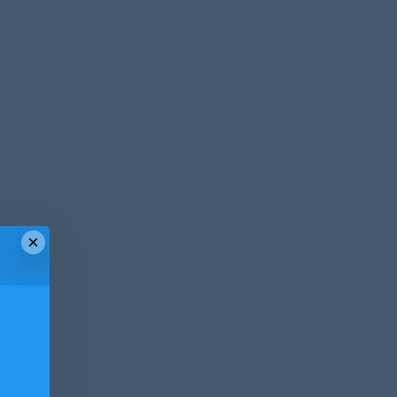
×
！
！