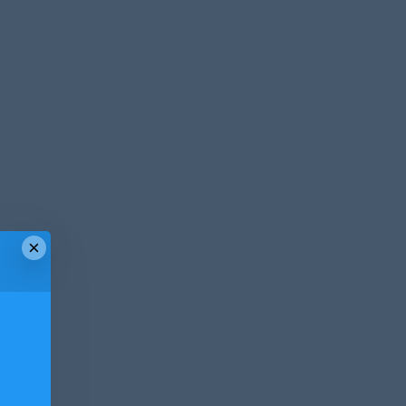
×
！
！