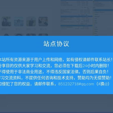
站点协议
码
客服系统
4付费进群系统大屏版独立付费入
经典在线客服Live Chat Pro源
. 本站所有资源来源于用户上传和网络，如有侵权请邮件联系站长
源码/支持代理分销/九块九进
p 带详细视频教程 支持无限客
. 分享目的仅供大家学习和交流，您必须在下载后24小时内删除！
系统/支持分站
介绍： TP框架独立版付费入群进
此客服系统可以在任何PHP网站环
. 不得使用于非法商业用途，不得违反国家法律。否则后果自负！
支持代理分销/九块九进群付费系统
测试安装环境：Linux+Apache+S...
.学习交流资料，不提供任何咨询和技术支持，赞助均为无偿赞助
99
1.04K
 如侵犯了您的权益，请邮件联系，851232718#qq.com（#换@）