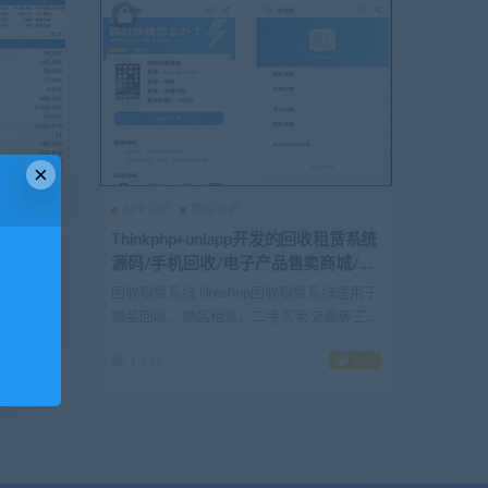
×
APP源码
整站源码
码 带Ap
Thinkphp+uniapp开发的回收租赁系统
！
服
源码/手机回收/电子产品售卖商城/在
线租赁/开源版
境下使用
回收租赁系统 likeshop回收租赁系统适用于
物品回收、物品租赁、二手买卖交易等三...
！
19
1.24K
260