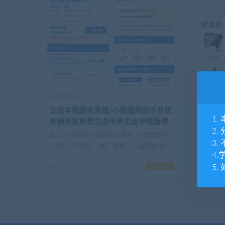
整站源码
整站源
企业年报服务系统/小微服务助手系统
202
1
电销年报系统企业年审企业申请管理
群进群
2
群付费
真正的商用级别年报代办系统 一键群发推
主要功能
3
广短信 H5系统，推广便捷，点击即达 支持
群源码/
4
双端...
1...
66
1800
770
5.