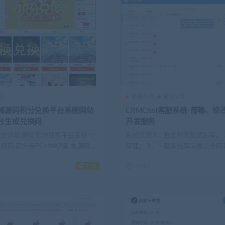
码
客服系统
通讯交友
城源码积分兑换平台系统网站
CRMChat客服系统-部署、修
台生成兑换码
开发服务
分商城源码 积分兑换平台系统 一
系统优势 1、独立部署数据私有； 
换码 积分券PC+WAP版 本源码
管理； 3、一套系统解决覆盖全网
询；...
100
1.89K