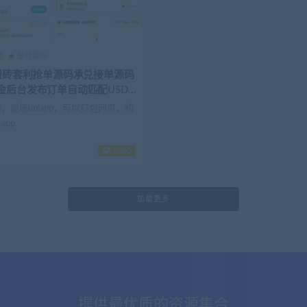
卡
整站源码
T搬砖套利抢单源码承兑接单源码
金后台发布订单自动匹配USDT
分源码资源
P，前段uniapp，可以打包网页，和
app
7800
加载更多
提供最优质的资源集合