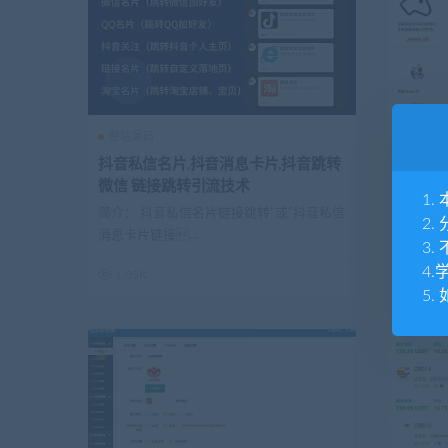
整站源码
整站源
抖音私信名片,抖音消息卡片,抖音跳转
发卡网
微信 链接跳转引流技术
案、高
1
简介： 抖音私信名片链接跳转”或”抖音私信
支付接口
2
消息卡片链接...
支付 支付
3
4
1.05K
523
5.