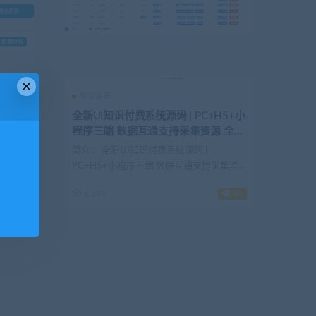
×
整站源码
点赞任务
全新UI知识付费系统源码 | PC+H5+小
程序三端 数据互通支持采集资源 全开
！
源版
霸屏天下
简介： 全新UI知识付费系统源码 |
教程，采
PC+H5+小程序三端 数据互通支持采集资
源 ...
！
1.19K
99