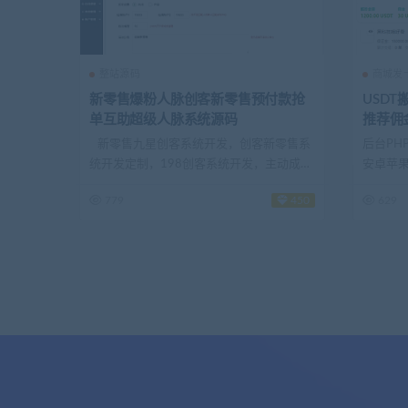
整站源码
商城发
新零售爆粉人脉创客新零售预付款抢
USD
单互助超级人脉系统源码
推荐佣
搬砖跑
新零售九星创客系统开发，创客新零售系
后台PH
统开发定制，198创客系统开发，主动成交
安卓苹果
系...
779
450
629