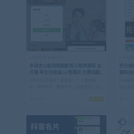
影音视频
整站源码
整站源
多语言小剧场短剧影视小程序源码 全
积分商
开源 带支付收益cps等模式 付费追剧
源码后
网页h5源码
2024.10月更新：多语言！ ＞＞增加英
升级版积
语，简体中文，繁体中文，日语支持；支持
键生成兑
自定...
为...
1.15K
980
757