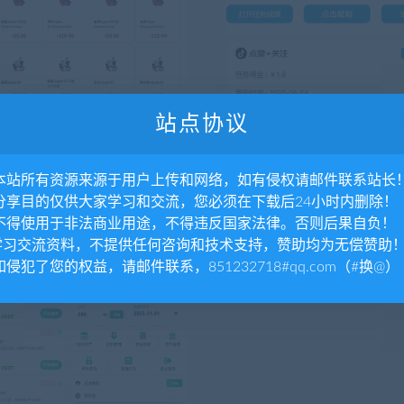
站点协议
码
整站源码
源码站长自动化售货解决方
[已下线]抖音快手小红书头条
效、稳定、快速！
系统平台源码-霸屏天下
. 本站所有资源来源于用户上传和网络，如有侵权请邮件联系站长
已集成 支付宝当面付 支付宝PC
详情内容 抖音快手点赞任务系统
. 分享目的仅供大家学习和交流，您必须在下载后24小时内删除！
宝手机支付 payjs微信...
小红书头条威客兼职 已对接短信+
. 不得使用于非法商业用途，不得违反国家法律。否则后果自负！
用Th...
.学习交流资料，不提供任何咨询和技术支持，赞助均为无偿赞助
10
667
 如侵犯了您的权益，请邮件联系，851232718#qq.com（#换@）