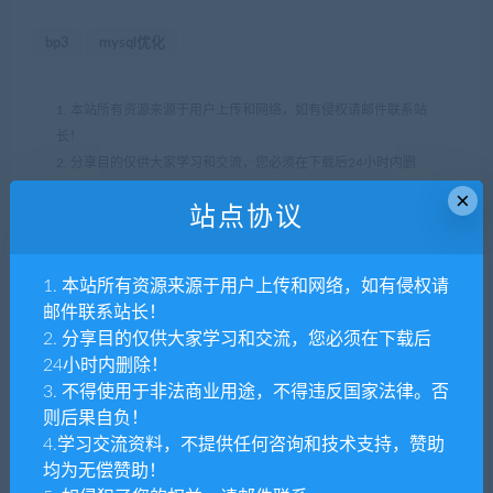
bp3
mysql优化
1. 本站所有资源来源于用户上传和网络，如有侵权请邮件联系站
长！
2. 分享目的仅供大家学习和交流，您必须在下载后24小时内删
除！
×
站点协议
3. 不得使用于非法商业用途，不得违反国家法律。否则后果自
负！
4. 本站提供的源码、模板、插件等等其他资源，都不包含技术服
1. 本站所有资源来源于用户上传和网络，如有侵权请
务请大家谅解！
邮件联系站长！
5. 如有链接无法下载、失效或广告，请联系管理员处理！
2. 分享目的仅供大家学习和交流，您必须在下载后
6. 本站资源售价只是赞助，收取费用仅维持本站的日常运营所
24小时内删除！
需！
3. 不得使用于非法商业用途，不得违反国家法律。否
7. 如遇到加密压缩包，请使用
WINRAR
解压,如遇到无法解压的请
则后果自负！
联系管理员！
4.学习交流资料，不提供任何咨询和技术支持，赞助
8. 精力有限，不少源码未能详细测试（解密），不能分辨部分源
均为无偿赞助！
码是病毒还是误报，所以没有进行任何修改，大家使用前请进行