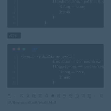
                if(substr($row['path'],0,strle
                    $flag = true;

                    break;

                }

改为：
foreach ($hideDir as $val){

                $position = strrpos($row['path
                if($position == strlen($row['p
                    $flag = true;

                    break;

                }
三、跨盘搜索点击进去空白问题；修
改/themes/default/index.html