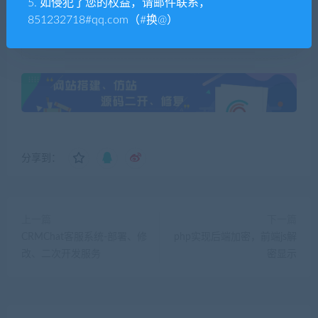
5. 如侵犯了您的权益，请邮件联系，
甄别
851232718#qq.com（#换@）
TP源码网
»
bp3的bug修复搜索问题，隐藏文件夹失效，开启跨盘
搜点开为空
分享到：
上一篇
下一篇
CRMChat客服系统-部署、修
php实现后端加密，前端js解
改、二次开发服务
密显示