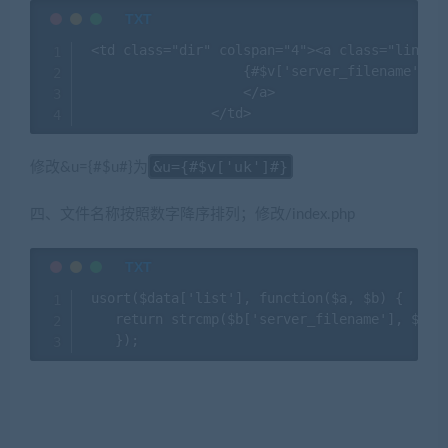
 <td class="dir" colspan="4"><a class="lineTe
                    {#$v['server_filename']#}

                    </a>

                </td>
&u={#$v['uk']#}
修改&u={#$u#}为
四、文件名称按照数字降序排列；修改/index.php
 usort($data['list'], function($a, $b) {   

    return strcmp($b['server_filename'], $a['s