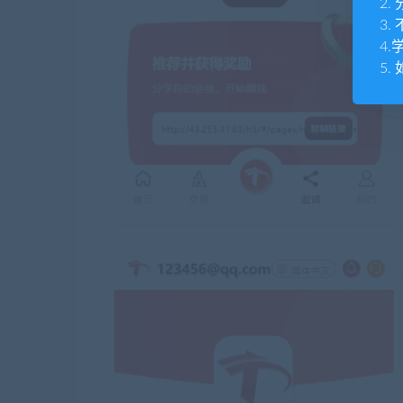
2
3
4
5.