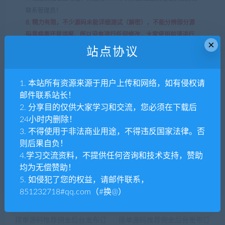
联系管理员！
8. 精力有限，不少源码未能详细测试（解密），不能分辨部分源
码是病毒还是误报，所以没有进行任何修改，大家使用前请进行
×
甄别
站点协议
TP源码网
»
Facebook内嵌/免注册登录/广告商广告投放/后端
java/fb内嵌
1. 本站所有资源来源于用户上传和网络，如有侵权请
邮件联系站长！
2. 分享目的仅供大家学习和交流，您必须在下载后
24小时内删除！
3. 不得使用于非法商业用途，不得违反国家法律。否
则后果自负！
分享到：
4.学习交流资料，不提供任何咨询和技术支持，赞助
均为无偿赞助！
5. 如侵犯了您的权益，请邮件联系，
851232718#qq.com（#换@）
上一篇
下一篇
USDT搬砖套利抢单源码承兑
USDT搬砖套利抢单源码承兑
接单源码推荐佣金后台发布订
接单源码推荐佣金后台发布订