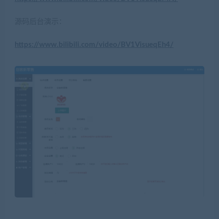
源码后台演示：
https://www.bilibili.com/video/BV1VisueqEh4/