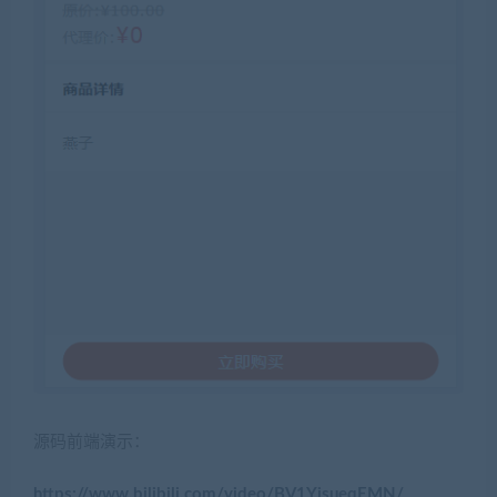
源码前端演示：
https://www.bilibili.com/video/BV1YisueqEMN/