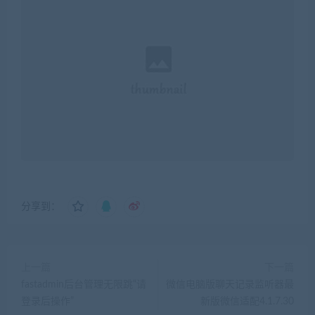
分享到：
上一篇
下一篇
fastadmin后台管理无限跳“请
微信电脑版聊天记录监听器最
登录后操作”
新版微信适配4.1.7.30