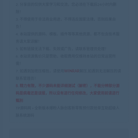
2. 分享目的仅供大家学习和交流，您必须在下载后24小时内删
除！
3. 不得使用于非法商业用途，不得违反国家法律。否则后果自
负！
4. 本站提供的源码、模板、插件等等其他资源，都不包含技术服
务请大家谅解！
5. 如有链接无法下载、失效或广告，请联系管理员处理！
6. 本站资源售价只是赞助，收取费用仅维持本站的日常运营所
需！
7. 如遇到加密压缩包，请使用
WINRAR
解压,如遇到无法解压的请
联系管理员！
8. 精力有限，不少源码未能详细测试（解密），不能分辨部分源
码是病毒还是误报，所以没有进行任何修改，大家使用前请进行
甄别
TP源码网
»
全新版本爆粉人脉创客新零售预付款抢单互助超级人
脉系统源码