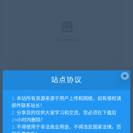
fwrite($fp, $sitemap_all);

fclose($fp);

}

×
站点协议
分享到：
1. 本站所有资源来源于用户上传和网络，如有侵权请
邮件联系站长！
2. 分享目的仅供大家学习和交流，您必须在下载后
上一篇
下一篇
24小时内删除！
百度网盘批量转存工具，一次
通过 IP 限制对 WordPress 中
3. 不得使用于非法商业用途，不得违反国家法律。否
性转存多个分享链接
wp-login.php 文件的访问