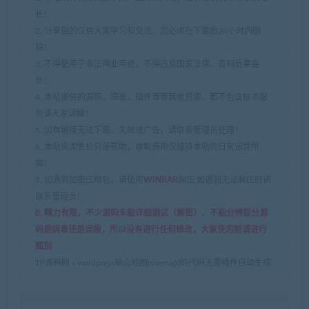
'
<
lastmod
>
'. $post_date .'
</
lastmod
>
'.

// '
<
lastmod
>
'. $postdate[0] .'
</
lastmod
>
'.

长！
// '
<
changefreq
>
monthly
</
changefreq
>
'.

2. 分享目的仅供大家学习和交流，您必须在下载后24小时内删
'
</
url
>
';

除！
}

3. 不得使用于非法商业用途，不得违反国家法律。否则后果自
$sitemap .= '
</
urlset
>
';

负！
$fp = fopen(ABSPATH . "sitemap-".$i.".xml", 'w
4. 本站提供的源码、模板、插件等等其他资源，都不包含技术服
fwrite($fp, $sitemap);

务请大家谅解！
fclose($fp);

}

5. 如有链接无法下载、失效或广告，请联系管理员处理！
6. 本站资源售价只是赞助，收取费用仅维持本站的日常运营所
// 创建sitemap.xml文件

需！
$sitemap_all = '
<?
xml version
=
"1.0"
 encoding
=
7. 如遇到加密压缩包，请使用
WINRAR
解压,如遇到无法解压的请
$sitemap_all .= '
<
sitemapindex
xmlns
=
"
http://
联系管理员！
for ($i = 1; $i <= $sitemap_num; $i++) {

8. 精力有限，不少源码未能详细测试（解密），不能分辨部分源
$sitemap_all .= '
<
sitemap
>
'.

码是病毒还是误报，所以没有进行任何修改，大家使用前请进行
'
<
loc
>
'. get_bloginfo('url') .'/sitemap-'.$i.
'
<
lastmod
>
'. date('c') .'
</
lastmod
>
'.

甄别
'
</
sitemap
>
';

TP源码网
»
wordpress站点地图(sitemap)纯代码无需插件自动生成
}

$sitemap_all .= '
</
sitemapindex
>
';

$fp = fopen(ABSPATH . "sitemap.xml", 'w');
