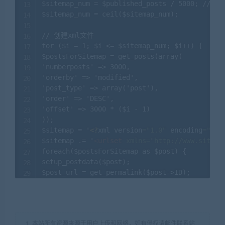
$sitemap_num = $published_posts / 5000; 
$sitemap_num = ceil($sitemap_num);

// 创建xml文件

for ($i = 1; $i <= $sitemap_num; $i++) {

$postsForSitemap = get_posts(array(

'numberposts' => 3000,

'orderby' => 'modified',

'post_type' => array('post'),

'order' => 'DESC',

'offset' => 3000 * ($i - 1)

));

$sitemap = '
<?
xml version
=
"1.0"
 encoding
=
"UTF
$sitemap .= '
<
urlset
xmlns
=
"
http://www.sitema
foreach($postsForSitemap as $post) {

setup_postdata($post);

$post_url = get_permalink($post->ID);

$post_date = get_the_modified_date( 'c',$post-
$sitemap .= '
<
url
>
'.

'
<
loc
>
'. $post_url .'
</
loc
>
'.

1. 本站所有资源来源于用户上传和网络，如有侵权请邮件联系站