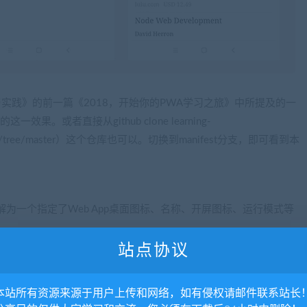
实践》的前一篇《2018，开始你的PWA学习之旅》中所提及的一
效果。或者直接从github clone learning-
rning-pwa/tree/master）这个仓库也可以。切换到manifest分支，即可看到本
它理解为一个指定了Web App桌面图标、名称、开屏图标、运行模式等
备的主屏幕，为用户提供更快的访问和更丰富的体验。 —— MDN
站点协议
n文件内容：
. 本站所有资源来源于用户上传和网络，如有侵权请邮件联系站长