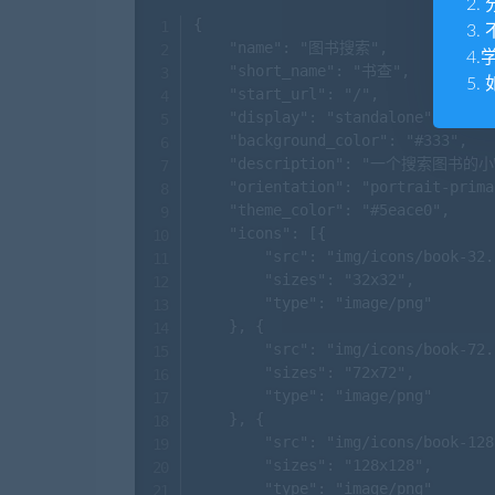
2
{

3
    "name": "图书搜索",

4
    "short_name": "书查",

5.
    "start_url": "/",

    "display": "standalone",

    "background_color": "#333",

    "description": "一个搜索图书
    "orientation": "portrait-prima
    "theme_color": "#5eace0",

    "icons": [{

        "src": "img/icons/book-32.
        "sizes": "32x32",

        "type": "image/png"

    }, {

        "src": "img/icons/book-72.
        "sizes": "72x72",

        "type": "image/png"

    }, {

        "src": "img/icons/book-128
        "sizes": "128x128",

        "type": "image/png"
