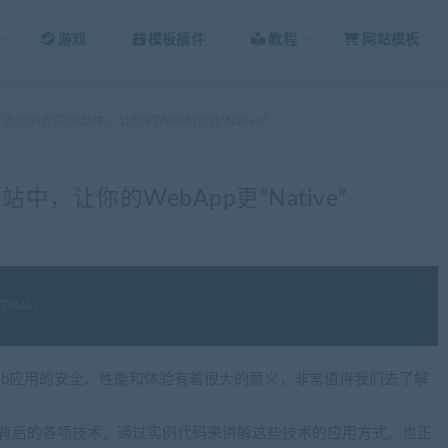
游戏
模板插件
教程
网站模板
文件添加到你的网站中，让你的WebApp更“Native”
站中，让你的WebApp更“Native”
称PWA）
eb应用的安全、性能和体验有着很大的意义，非常值得我们去了解
A背后的各项技术，通过实例代码来讲解这些技术的应用方式。也正