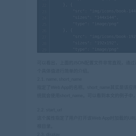
    }, {

        "src": "img/icons/book-144
        "sizes": "144x144",

        "type": "image/png"

    }, {

        "src": "img/icons/book-192
        "sizes": "192x192",

        "type": "image/png"

    }, {

        "src": "img/icons/book-256
可以看出，上面的JSON配置文件非常直观，通过
        "sizes": "256x256",

个具体值进行简单的介绍。
        "type": "image/png"

2.1. name, short_name
    }, {

        "src": "img/icons/book-512
指定了Web App的名称。short_name其
        "sizes": "512x512",

统就会使用short_name。可以看到本文的例子中
        "type": "image/png"

    }]

2.2. start_url
这个属性指定了用户打开该Web App时加载的URL。相
根目录。
2.3. display