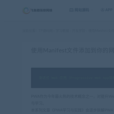
网站源码
APP
当前位置：
TP源码网
学习教程
开发学院
使用Manifest
>
>
>
使用Manifest文件添加到你的网
渐进式 Web 应用（Progressive Web App简
PWA作为今年最火热的技术概念之一，对提升W
与学习。
本系列文章《PWA学习与实践》会逐步拆解PW