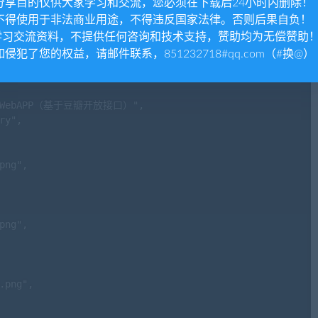
. 分享目的仅供大家学习和交流，您必须在下载后24小时内删除！
. 不得使用于非法商业用途，不得违反国家法律。否则后果自负！
.学习交流资料，不提供任何咨询和技术支持，赞助均为无偿赞助
 如侵犯了您的权益，请邮件联系，851232718#qq.com（#换@）
的小WebAPP（基于豆瓣开放接口）",

ry",

png",

png",

.png",
