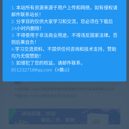
3. 不得使用于非法商业用途，不得违反国家法律。否则后果自
1. 本站所有资源来源于用户上传和网络，如有侵权请
负！
邮件联系站长！
4. 本站提供的源码、模板、插件等等其他资源，都不包含技术服
2. 分享目的仅供大家学习和交流，您必须在下载后
务请大家谅解！
24小时内删除！
5. 如有链接无法下载、失效或广告，请联系管理员处理！
3. 不得使用于非法商业用途，不得违反国家法律。否
6. 本站资源售价只是赞助，收取费用仅维持本站的日常运营所
则后果自负！
需！
4.学习交流资料，不提供任何咨询和技术支持，赞助
7. 如遇到加密压缩包，请使用
WINRAR
解压,如遇到无法解压的请
均为无偿赞助！
联系管理员！
5. 如侵犯了您的权益，请邮件联系，
8. 精力有限，不少源码未能详细测试（解密），不能分辨部分源
851232718#qq.com（#换@）
码是病毒还是误报，所以没有进行任何修改，大家使用前请进行
甄别
TP源码网
»
2024付费进群系统大屏版独立付费入群进群源码/支持
代理分销/九块九进群付费系统/支持分站