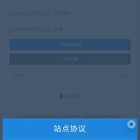
SVIP会员购买价格 :
79.2积分
终身SVIP购买价格 :
免费
下载链接检测
支付下载
有效期
0天
QQ咨询
1. 本站所有资源来源于用户上传和网络，如有侵权请邮件联系站
×
长！
站点协议
2. 分享目的仅供大家学习和交流，您必须在下载后24小时内删
除！