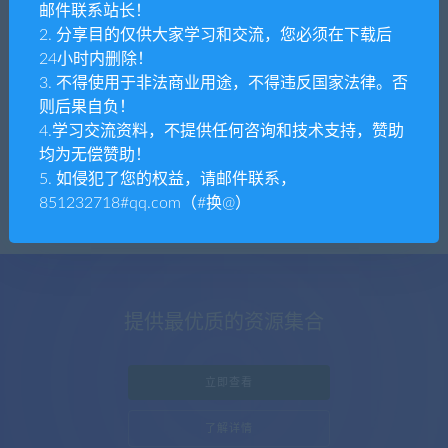
全部
免费
付费
SVIP免费
SVIP优惠
邮件联系站长！
2. 分享目的仅供大家学习和交流，您必须在下载后
发布日期
修改时间
评论数量
随机
热度
24小时内删除！
3. 不得使用于非法商业用途，不得违反国家法律。否
则后果自负！
tpym
房卡源码
4.学习交流资料，不提供任何咨询和技术支持，赞助
全新JAVA安卓apk误报毒去毒带加固功能ap
均为无偿赞助！
p处理免杀自动打包去毒处理更换包名签名
系统
5. 如侵犯了您的权益，请邮件联系，
851232718#qq.com（#换@）
提供最优质的资源集合
立即查看
了解详情