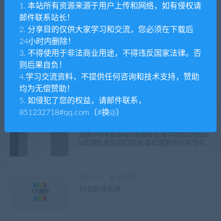
1. 本站所有资源来源于用户上传和网络，如有侵权请
tpym
整站源码
邮件联系站长！
新版飞机群代理系统盗U 支持6链网络 多模
2. 分享目的仅供大家学习和交流，您必须在下载后
板运营版_飞机代理群模式_多模板_可切换无
24小时内删除！
提示授权模式
3. 不得使用于非法商业用途，不得违反国家法律。否
则后果自负！
tpym
整站源码
4.学习交流资料，不提供任何咨询和技术支持，赞助
发卡网源码站长自动化售货解决方案、高
均为无偿赞助！
效、稳定、快速！
5. 如侵犯了您的权益，请邮件联系，
851232718#qq.com（#换@）
tpym
房卡源码
全新JAVA安卓apk误报毒去毒带加固功能ap
p处理免杀自动打包去毒处理更换包名签名
系统
tpym
影音视频
61套影视系统