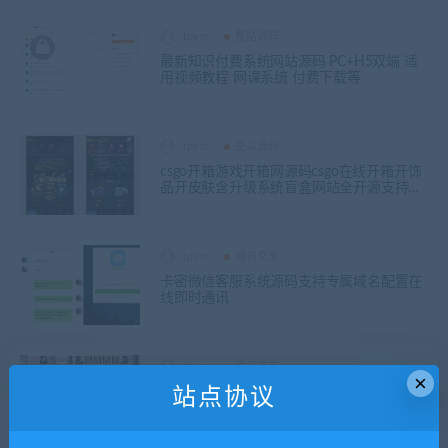
tpym
整站源码
最新知识付费系统网站源码 PC+H5双端 适
用视频教程 网课系统 付费下载等
tpym
整站源码
csgo开箱游戏开箱网源码csgo在线开箱开饰
品开皮肤含升级系统盲盒网站全开源支持二
开
tpym
通讯交友
卡密微信客服系统源码支持专属域名配置在
线即时通讯
tpym
通讯交友
×
国际多语言交友网站十二国语种自动翻译国
站点协议
际聊天国际交友系统可改APP