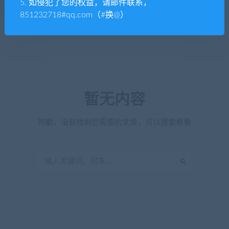
5. 如侵犯了您的权益，请邮件联系，
851232718#qq.com（#换@）
暂无内容
抱歉，没有找到您需要的文章，可以搜索看看