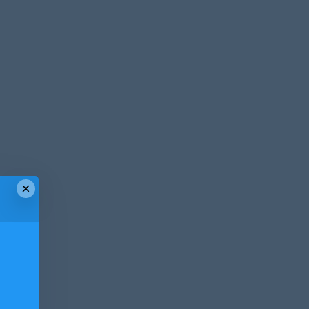
×
！
！