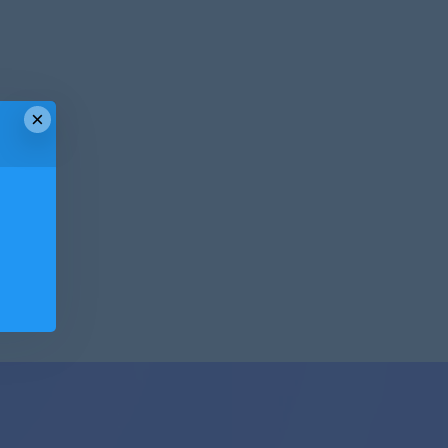
×
！
！