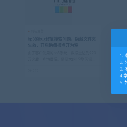
网站运营
bp3的bug修复搜索问题，隐藏文件夹
失效，开启跨盘搜点开为空
由于客户使用的bp3系统，数据量达到920
1
万之后，查询巨慢。需要大约15秒 阅读源
2
码...
3
575
4
5.