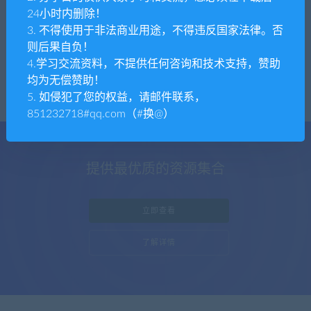
24小时内删除！
tpym
整站源码
3. 不得使用于非法商业用途，不得违反国家法律。否
【运营版】全新精美UI版本上门预约足疗足
则后果自负！
浴同城推拿美容家政服务SPA技师派仿东郊
4.学习交流资料，不提供任何咨询和技术支持，赞助
到家
均为无偿赞助！
5. 如侵犯了您的权益，请邮件联系，
851232718#qq.com（#换@）
提供最优质的资源集合
立即查看
了解详情